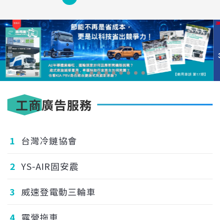
工商廣告服務
1
台灣冷鏈協會
2
YS-AIR固安震
3
威速登電動三輪車
4
露營拖車