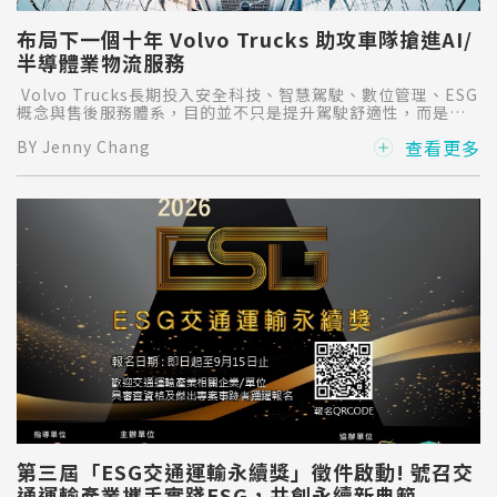
布局下一個十年 Volvo Trucks 助攻車隊搶進AI/
半導體業物流服務
Volvo Trucks長期投入安全科技、智慧駕駛、數位管理、ESG
概念與售後服務體系，目的並不只是提升駕駛舒適性，而是協
助車隊降低營運風險、提升供應鏈可靠度，讓客戶有信心承接
查看更多
BY Jenny Chang
高規格的運輸任務，切入新一波的大商機。
第三屆「ESG交通運輸永續獎」徵件啟動! 號召交
通運輸產業攜手實踐ESG，共創永續新典範