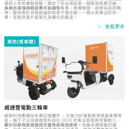
過四十年的實戰經驗，奠定了在台灣區第一間製造氣壓式避震
系統近百種規格的專業製造商。
身為台灣深耕的企業，以誠信負責，務實穩健，創新向前的精
神，堅持勇於自我超越的初衷不曾改變，一直以來專注於本
業，並提供客戶客製化及優化的產品。
查看更多
其他(或車體)
威速登電動三輪車
威剛科技集團除本業記憶體外 ，也致力於電動車等綠能事業佈
局，旗下子公司威速登科技在 2019 年推出首款商用電動三輪
車，已取得台灣物流市場市占領先地位。
威剛科技利用自身的力量推動科技創新、拓展永續發展的邊