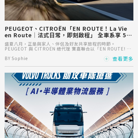
PEUGEOT、CITROËN「EN ROUTE！La Vie
en Route｜法式日常，即刻啟程」 全車系享 5
年／15 萬公里原廠延長保固
盛夏八月，正是與家人、伴侶及好友共享旅程的時節。
PEUGEOT 與 CITROËN 總代理 寶嘉聯合以「EN ROUTE! La
Vie en Route｜法式日常，即刻啟程」為主題，推出 8 月限時
查看更多
BY Sophie
購車禮遇，邀請消費者從一場試乘開始，感受源自法國的設計
美學、駕馭樂趣與自在生活態度，開啟屬於自己的下一段法式
旅程。