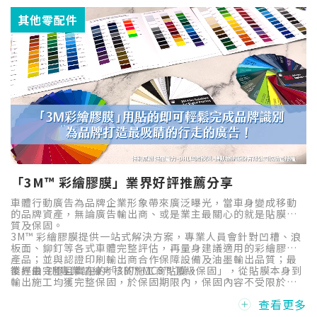
舟在造型美感與結構強化之間的完美平衡。
其他零配件
「3M™ 彩繪膠膜」業界好評推薦分享
車體行動廣告為品牌企業形象帶來廣泛曝光，當車身變成移動
的品牌資產，無論廣告輸出商、或是業主最關心的就是貼膜品
質及保固。
3M™ 彩繪膠膜提供一站式解決方案，專業人員會針對凹槽、浪
板面、鉚釘等各式車體完整評估，再量身建議適用的彩繪膠膜
產品；並與認證印刷輸出商合作保障設備及油墨輸出品質；最
後經由 3M專業訓練考核的施工商貼膜。
業界最完整且實在的「3M™ MCS™ 頂級保固」，從貼膜本身到
輸出施工均獲完整保固，於保固期限內，保固內容不受限於屆
期而按比例打折，讓企業品牌安心有保障。
查看更多