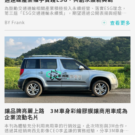
為鼓勵交通運輸相關產業積極投入永續經營、落實ESG理念，
第三屆「ESG交通運輸永續獎」，期望透過公開表揚與經驗交
流，發掘交通運輸領域推動ESG之優良典範，促進產業間相互
查看更多
BY Frank
學習與合作，進一步提升整體產業的永續競爭力。
讓品牌亮麗上路 3M車身彩繪膠膜讓商用車成為
企業流動名片
本刊為體驗充分利用商用車的行銷效益，此次特別與3M合作，
透過其經銷商西北影像CEO李孟謙的實務經驗，分享3M車身彩