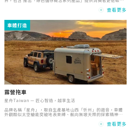
界，包含 推出「綠色儲存概念系列產品」提供消費者更低碳、
低耗能的選擇；搭載由威剛自主研發的核心電動馬達及控制器
查看更多
系統 ，堪稱是台灣綠能創新物流的先行者，推出「全台第一款
商用電動三輪車」。
車體打造
露營拖車
星舟Taiwan — 匠心智造，越享生活
品牌名稱「星舟」，取自生產基地山西「忻州」的諧音，車體
外觀酷似太空艙能突破地表束縛、航向無垠天際的探索精神。
品牌標誌以銅質四角芒星為企業識別，承載著開拓進取的企業
查看更多
信念。目前產品線涵蓋四大系列、二十多種車型與露營房車車
用配件，並榮獲中國知識產權局頒發的五項外觀專利，展現星