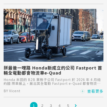
訪了人稱「大李哥」的台灣福祉汽車總經理李博銓，來跟我們
分享Ford Tourneo Custom福特旅行家談談這堪稱完美的稱
職夥伴。
拼最後一哩路 Honda新成立的公司 Fastport 首
輛全電動都會物流車e-Quad
Honda 本田的 B2B 業務子公司 Fastport 於 2026 年 4 月紐
約國 際車展上，展出其全電動 Fastport e-Quad 都會物流車
和車隊服務平台 (FaaS)。Fastport 是本田汽車集團於 2023
查看更多
BY Vicent
年成立的公司，專門利用「微 旅行」技術，改變最後一公里的
配送方式。
keyboard_arrow_right
1
2
3
4
5