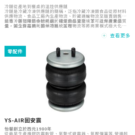
冷鏈從產地到餐桌的溫控供應鏈
冷鏈是冷藏冷凍供應鏈的簡稱，泛指冷藏冷凍類食品從原材料
供應物流、食品工廠內生產物流、貯藏運輸物流至販賣銷售物
流等，各個環節中始終處於規定的低温環境下，以保證食品質
結合冷鏈可降低食材耗損，確保食品安全，並可提升產業價
量，減少食品損耗的一項系統工程。
值，如生鮮電商、醫藥冷鏈、城市物流等將商業模式極大化，
進而提升生活品質和城市發展品質！
查看更多
零配件
YS-AIR固安震
怡馨創立於西元1980年
從最早生產橡膠防震軟管、氣墊式避震器、氣壓彈簧等,營運超