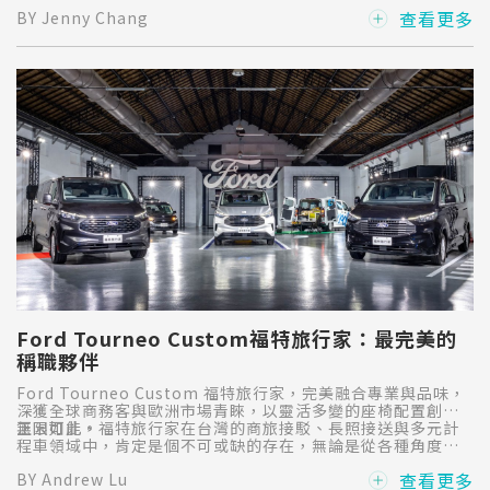
繪膠膜可以帶給商用車頭家的好處。
查看更多
BY Jenny Chang
Ford Tourneo Custom福特旅行家：最完美的
稱職夥伴
Ford Tourneo Custom 福特旅行家，完美融合專業與品味，
深獲全球商務客與歐洲市場青睞，以靈活多變的座椅配置創造
無限可能。
正因如此，福特旅行家在台灣的商旅接駁、長照接送與多元計
程車領域中，肯定是個不可或缺的存在，無論是從各種角度，
包括車輛可靠度、移動舒適性，抑或是專業改裝的適配性、駕
查看更多
BY Andrew Lu
駛使用口碑...都擁有極佳的評價，ChatCV商用車談團隊特地專