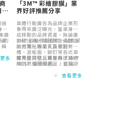
」商
「3M™ 彩繪膠膜」業
用案
界好評推薦分享
超過
車體行動廣告為品牌企業形
身彩
象帶來廣泛曝光，當車身變
象廣
成移動的品牌資產，無論廣
%的
逐漸
告輸出商、或是業主最關心
3M™ 彩繪膠膜提供一站式解
，與
 彩
的就是貼膜品質及保固。
決方案，專業人員會針對凹
度可
採用
槽、浪板面、鉚釘等各式車
印有
技術讓
體完整評估，再量身建議適
業界最完整且實在的「3M™
看更多
身彩
並免
用的彩繪膠膜產品；並與認
MCS™ 頂級保固」，從貼膜
識度
長、
證印刷輸出商合作保障設備
本身到輸出施工均獲完整保
牌價
速讓
及油墨輸出品質；最後經由
固，於保固期限內，保固內
查看更多
曬雨
3M專業訓練考核的施工商貼
容不受限於屆期而按比例打
企業
膜。
折，讓企業品牌安心有保
障。