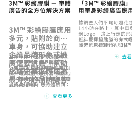
3M™ 彩繪膠膜 — 車體
「3M™ 彩繪膠膜
廣告的全方位解決方案
用車身彩繪廣告應
例
據調查人們平均每週花
3M™ 彩繪膠膜應用
14小時在路上，其中車
繪Logo「路上行走的形
多元，貼附於商用
告」更深植人心，有 98
近年來採用貼膜的方式
車身，可協助建立
品牌信息會被行人記住
興起，3M發行的
「3M™
其他廣告方式相比知名
繪膠膜」
已多年被廣泛
企業品牌形象或推
提高 15 倍以上，顯示
於全球業界，3M 專業
企業車隊不僅是物流運輸工
查
廣重要訊息，幫助
品牌形象的商用貨卡車
貼膜好施工不易殘膠，
具，更是移動的品牌廣告，
繪廣告更能提升品牌辨
去噴漆烤漆的施工耗時
行駛在路上可隨時幫助業主
高品質吸睛圖案，耐用
您讓企業車隊成為
和知名度，有效傳遞品
漆面不易移除，無法快
提升曝光度，吸引潛在客
且平整服貼，不易起泡
最有力的品牌廣告
值。
車輛上路，且容易因日
戶。採用3M彩繪膠膜包覆物
翻翹，公司形象可獲良
淋掉漆等等問題而影響
流或商用車時 您將體驗到：
好維護
代言人！
形象。
施工簡單快速，可減少
停工時間的損失
查看更多
符合低逸散減少空氣污
染，幫助您結合ESG概
念，邁向永續目標
一站式服務與專業MCS
保固讓您放心有保障。