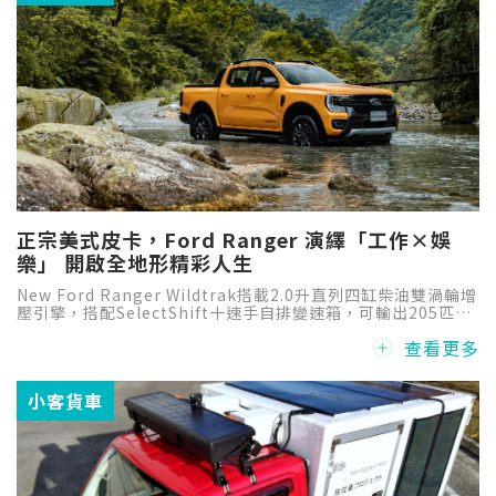
正宗美式皮卡，Ford Ranger 演繹「工作×娛
樂」 開啟全地形精彩人生
New Ford Ranger Wildtrak搭載2.0升直列四缸柴油雙渦輪增
壓引擎，搭配SelectShift十速手自排變速箱，可輸出205匹最
大馬力與51公斤米峰值扭力。無論是拖曳設備、滿載貨物、長
查看更多
途高速巡航、惡路荒野、爬山涉水，都能提供充沛且穩定的動
力表現，輕鬆全面滿足工作與休閒各種需求或挑戰。
小客貨車