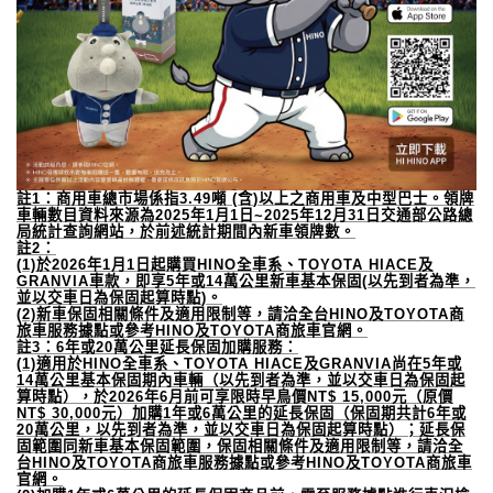
註
1
：商用車總市場係指
3.49
噸
(
含
)
以上之商用車及中型巴士。領牌
車輛數目資料來源為
2025
年
1
月
1
日
~2025
年
12
月
31
日交通部公路總
局統計查詢網站，於前述統計期間內新車領牌數。
註
2
：
(1)
於
2026
年
1
月
1
日起購買
HINO
全車系、
TOYOTA HIACE
及
GRANVIA
車款，即享
5
年或
14
萬公里新車基本保固
(
以先到者為準，
並以交車日為保固起算時點
)
。
(2)
新車保固相關條件及適用限制等，請洽全台
HINO
及
TOYOTA
商
旅車服務據點或參考
HINO
及
TOYOTA
商旅車官網。
註
3
：
6
年或
20
萬公里延長保固加購服務：
(1)
適用於
HINO
全車系、
TOYOTA HIACE
及
GRANVIA
尚在
5
年或
14
萬公里基本保固期內車輛（以先到者為準，並以交車日為保固起
算時點），於
2026
年
6
月前可享限時早鳥價
NT$ 15,000
元（原價
NT$ 30,000
元）加購
1
年或
6
萬公里的延長保固（保固期共計
6
年或
20
萬公里，以先到者為準，並以交車日為保固起算時點）；延長保
固範圍同新車基本保固範圍，保固相關條件及適用限制等，請洽全
台
HINO
及
TOYOTA
商旅車服務據點或參考
HINO
及
TOYOTA
商旅車
官網。