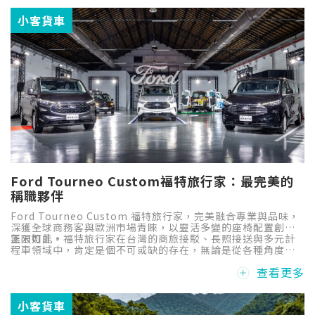
小客貨車
Ford Tourneo Custom福特旅行家：最完美的
稱職夥伴
Ford Tourneo Custom 福特旅行家，完美融合專業與品味，
深獲全球商務客與歐洲市場青睞，以靈活多變的座椅配置創造
無限可能。
正因如此，福特旅行家在台灣的商旅接駁、長照接送與多元計
程車領域中，肯定是個不可或缺的存在，無論是從各種角度，
包括車輛可靠度、移動舒適性，抑或是專業改裝的適配性、駕
查看更多
駛使用口碑...都擁有極佳的評價，ChatCV商用車談團隊特地專
訪了人稱「大李哥」的台灣福祉汽車總經理李博銓，來跟我們
分享Ford Tourneo Custom福特旅行家談談這堪稱完美的稱
小客貨車
職夥伴。