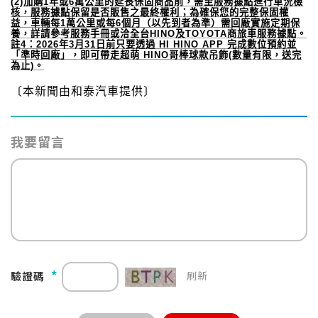
(2)
加購
1
年或
6
萬公里的延長保固商品前，需至服務據點進行車況檢
核，服務據點保留是否販售之最終權利；為確保您的完整保固權
益，車輛每
1
萬公里或每
6
個月（以先到者為準）需回廠實施定期保
養，詳請參考服務手冊或洽全台
HINO
及
TOYOTA
商旅車服務據點。
註
4
：
2026
年
3
月
31
日前只要透過
HI HINO APP
完成數位預約並
「準時回廠」，即可帶走超萌
HINO
哥棒球款吊飾
(
數量有限，送完
為止
)
。
〔本新聞由和泰汽車提供〕
我要留言
*
驗證碼
刷新