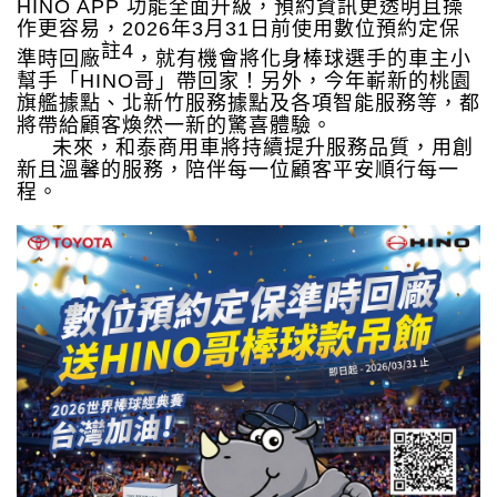
HINO APP
功能全面升級，預約資訊更透明且操
作更容易，
2026
年
3
月
31
日前使用數位預約定保
註
4
準時回廠
，就有機會將化身棒球選手的車主小
幫手「
HINO
哥」帶回家！另外，今年嶄新的桃園
旗艦據點、北新竹服務據點及各項智能服務等，都
將帶給顧客煥然一新的驚喜體驗。
未來，和泰商用車將持續提升服務品質，用創
新且溫馨的服務，陪伴每一位顧客平安順行每一
程。