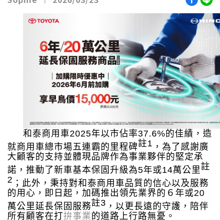
和泰商用車
2025
年以市佔率
37.6%
的佳績，造
註
1
就商用車總市場五連霸的里程碑
，為了感謝廣
大顧客的支持並體現品牌作為事業夥伴的堅定承
註
諾，推動了新車基本保固升級為
5
年或
14
萬公里
2
；此外，秉持對和泰商用車品質的信心以及服務
的用心，即日起，加碼推出領先業界的６年或
20
註
3
萬公里延長保固服務
，以更長遠的守護，陪伴
所有顧客在打
拚事業
的道路上行路無憂。