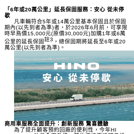
「
6
年或
20
萬公里」延長保固服務：安心 從未停
歇
凡車輛符合
5
年或
14
萬公里基本保固且於保固
期內
(
以先到者為準
)
者，於
2026
年
6
月前，可享限
時早鳥價
15,000
元
(
原價
30,000
元
)
加購
1
年或
6
萬
註
3
公里的延長保固
，總保固期將延長至
6
年或
20
萬公里
(
以先到者為準
)
。
商用車服務全面提升：創新服務 驚喜體驗
為了提升顧客預約回廠的便利性，今年
HI