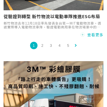
從驗證到轉型 新竹物流以電動車隊推進ESG布局
新竹物流去年12月18日率先發表全台第一MIT電動物流車，透
過實際導入電動物流車隊，驗證電動商用車在物流場景中的可
行性，因此訪談李鈺祥總經理進行深度採訪，來瞭解這一批車
查看更多
上路實戰後的成效，並探究新竹物流如何落實ESG逐步建構低
碳運輸能力。
keyboard_arrow_right
1
2
3
4
5