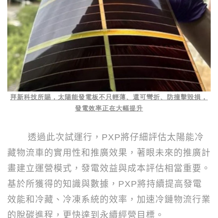
拜新科技所賜，太陽能發電板不只輕薄、還可彎折、防撞擊毀損，
發電效率正在大幅提升
透過此次試運行，
PXP
將仔細評估太陽能冷
藏物流車的實用性和推廣效果，著眼未來的推廣計
畫建立運營模式，發電效益與成本評估相當重要。
基於所獲得的知識與數據，
PXP
將持續提高發電
效能和冷藏、冷凍系統的效率，加速冷鏈物流行業
的脫碳進程，更快達到永續經營目標。