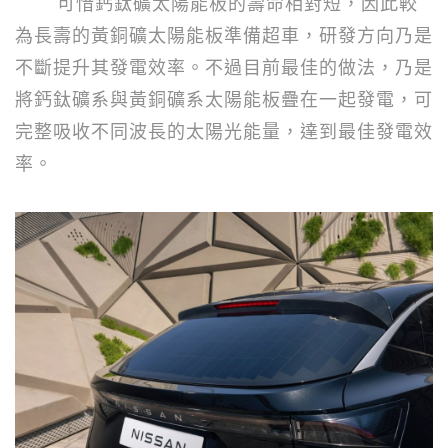
可惜鈣鈦礦太陽能板的壽命相對短，因此較
為長壽的黃銅礦太陽能板準備超車，研發方向乃是
不斷提升其發電效率。不過目前最佳的做法，乃是
將鈣鈦礦系與黃銅礦系太陽能板疊在一起發電，可
完整吸收不同波長的太陽光能量，達到最佳發電效
率。