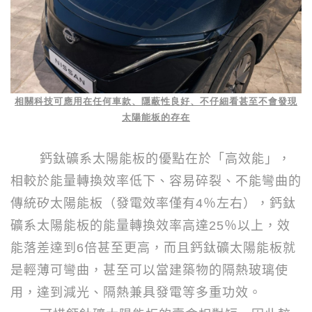
相關科技可應用在任何車款、隱蔽性良好、不仔細看甚至不會發現
太陽能板的存在
鈣鈦礦系太陽能板的優點在於「高效能」，
相較於能量轉換效率低下、容易碎裂、不能彎曲的
傳統矽太陽能板（發電效率僅有
4
％左右），鈣鈦
礦系太陽能板的能量轉換效率高達
25
％以上，效
能落差達到
6
倍甚至更高，而且鈣鈦礦太陽能板就
是輕薄可彎曲，甚至可以當建築物的隔熱玻璃使
用，達到減光、隔熱兼具發電等多重功效。