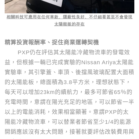
相關科技可應用在任何車款、隱蔽性良好、不仔細看甚至不會發現
太陽能板的存在
精算投資報酬率、捉住商業運轉契機
PXP
仍在評估其太陽能冷藏物流車的發電效
益，但根據一輛已完成實驗的
Nissan Ariya
太陽能
實驗車，其引擎蓋、車頂、後擋風玻璃配置大面積
的太陽能板，總面積為
3.8
平方米，理想狀態下，
每天可以增加
23km
的續航力，最多可節省
65
％的
充電時間，意謂在陽光充足的地區，可以節省一半
以上的電能消耗，效果相當顯著。意謂
PXP
的太
陽能冷藏物流車，可以替業者節省至少
1/4
的能源
開銷應該沒有太大問題，接著就要評估改裝費用與