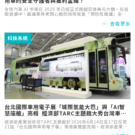
用車的安全守護者與獲利金鑰？
全球汽車 AI 市場在 2025 年已經正式跨越百億美元大關，在這
股浪潮中，最讓車隊老闆心動的技術就是「預防性維護」全球
物流業對於「零意外」與「不故障」的渴望。對於商用車隊來
查看更多
說，現在比的不是誰跑得快，而是誰能永遠「不卡關」。
科技系統
台北國際車用電子展「城際氫能大巴」與「AI智
慧座艙」亮相 經濟部TARC主題館大秀台灣車電
雙引擎
經濟部產業技術司TARC主題館於2026年4月14日至17日在第
21屆「台北國際車用電子展」南港展覽館亮相。經濟部產業技
術司今(14)日表示，本次集結7大法人機構與28家廠商，聚焦