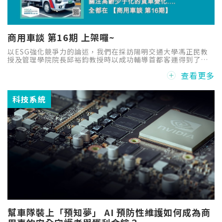
商用車談 第16期 上架囉~
以ESG強化競爭力的論述，我們在採訪陽明交通大學馮正民教
授及管理學院院長邱裕鈞教授時以成功輔導首都客運得到了最
佳解析，但或許有些商用車主們會說這是學者的觀點，為了驗
查看更多
證這理論，小編們還特別採訪了新竹物流及啟盛交通，讓他們
因實踐ESG而獲益的事實，提供運輸車隊參考。
科技系統
幫車隊裝上「預知夢」 AI 預防性維護如何成為商