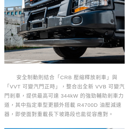
安全制動則結合「
CRB
壓縮釋放剎車」與
「
VVT
可變汽門正時」，整合出全新
VVB
可變汽
門剎車，提供最高可達
344kW
的強勁輔助剎車力
道，其中指定車型更額外搭載
R4700D
油壓減速
器，即使面對重載長下坡路段也能從容應對。