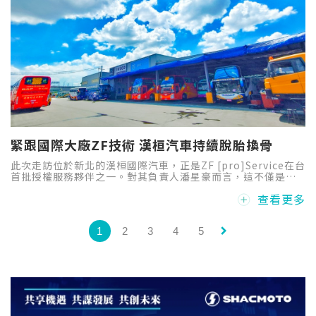
緊跟國際大廠ZF技術 漢桓汽車持續脫胎換骨
此次走訪位於新北的漢桓國際汽車，正是ZF [pro]Service在台
首批授權服務夥伴之一。對其負責人潘星豪而言，這不僅是一
次品牌合作，更是一場橫跨二十餘年職涯經驗後，對未來產業
查看更多
趨勢所做出的關鍵選擇。
keyboard_arrow_right
1
2
3
4
5