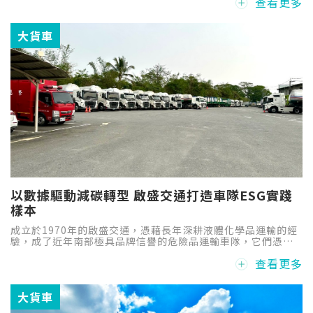
查看更多
TRANSPORT合作，聯合引進配備冷藏功能的大型燃料電池卡
車（FCEV）並開始運營，這在日本乳製品行業尚屬首例。
大貨車
以數據驅動減碳轉型 啟盛交通打造車隊ESG實踐
樣本
成立於1970年的啟盛交通，憑藉長年深耕液體化學品運輸的經
驗，成了近年南部極具品牌信譽的危險品運輸車隊，它們憑藉
著蘇淑玲總經理的信念與積極領導，導入數據管理與碳盤查機
查看更多
制，逐步建構一套兼顧營運效率、節能減碳與行車安全的整合
系統，為傳統貨運業提供一個具體可行的落實ESG成功案例。
大貨車