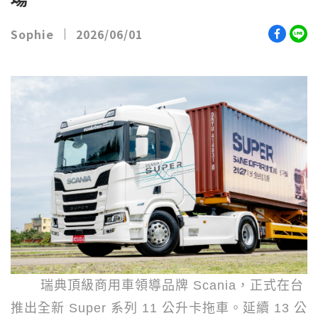
Sophie
2026/06/01
瑞典頂級商用車領導品牌
Scania
，正式在台
推出全新
Super
系列
11
公升卡拖車。延續
13
公