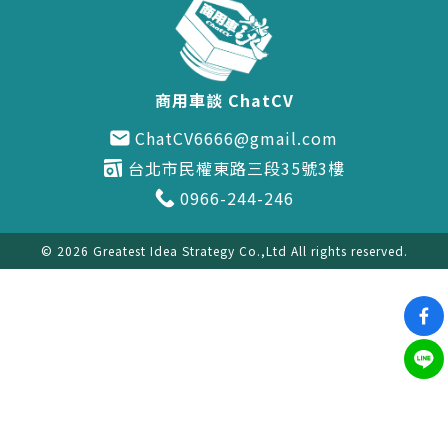
商用車談 ChatCV
ChatCV6666@gmail.com
台北市民權東路三段35號3樓
0966-244-246
© 2026
Greatest Idea Strategy Co.,Ltd
All rights reserved.