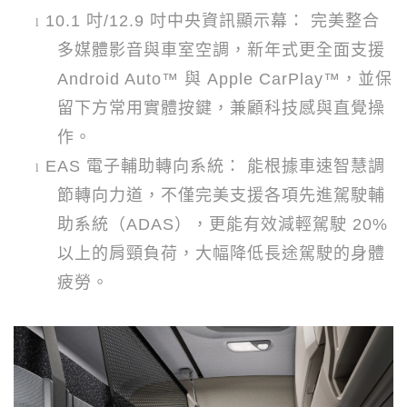
10.1
吋
/12.9
吋中央資訊顯示幕： 完美整合
l
多媒體影音與車室空調，新年式更全面支援
Android Auto™
與
Apple CarPlay™
，並保
留下方常用實體按鍵，兼顧科技感與直覺操
作。
EAS
電子輔助轉向系統： 能根據車速智慧調
l
節轉向力道，不僅完美支援各項先進駕駛輔
助系統（
ADAS
），更能有效減輕駕駛
20%
以上的肩頸負荷，大幅降低長途駕駛的身體
疲勞。