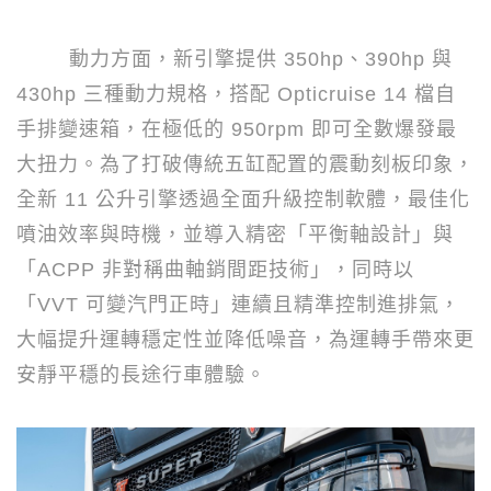
動力方面，新引擎提供
350hp
、
390hp
與
430hp
三種動力規格，搭配
Opticruise 14
檔自
手排變速箱，在極低的
950rpm
即可全數爆發最
大扭力。為了打破傳統五缸配置的震動刻板印象，
全新
11
公升引擎透過全面升級控制軟體，最佳化
噴油效率與時機，並導入精密「平衡軸設計」與
「
ACPP
非對稱曲軸銷間距技術」，同時以
「
VVT
可變汽門正時」連續且精準控制進排氣，
大幅提升運轉穩定性並降低噪音，為運轉手帶來更
安靜平穩的長途行車體驗。