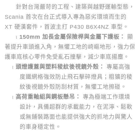
針對台灣嚴苛的工程、建築與越野運輸型態，
Scania
首次在台正式導入專為惡劣環境而生的
XT
硬漢套件，首波主打
P430 B6X4NZ
車型。
150mm
加長金屬保險桿與金屬下護板：
顯
l
著提升車頭進入角，無懼工地的崎嶇地形，強力保
護車底核心零件免受亂石撞擊，減少車底揚塵。
頭燈護蓋與塑料稜紋後視鏡外殼：
專屬高強
l
度鐵網格強效防止飛石擊碎燈具；粗獷的稜
紋後視鏡外殼防刮材質，無懼工地擦碰。
高荷重軸組與鋼板懸吊：
專為極端工作環境
l
設計，具備超群的承載能力，在泥濘、鬆軟
或無鋪裝路面也能提供強大的抓地力與驚人
的車身穩定性。