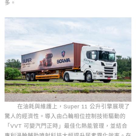
多。
在油耗與維護上，
Super 11
公升引擎展現了
驚人的經濟性。導入由凸輪相位控制技術驅動的
「
VVT
可變汽門正時」最佳化熱能管理，並結合
專利渦輪輔助噴射科技大幅提升尿素霧化效率。在