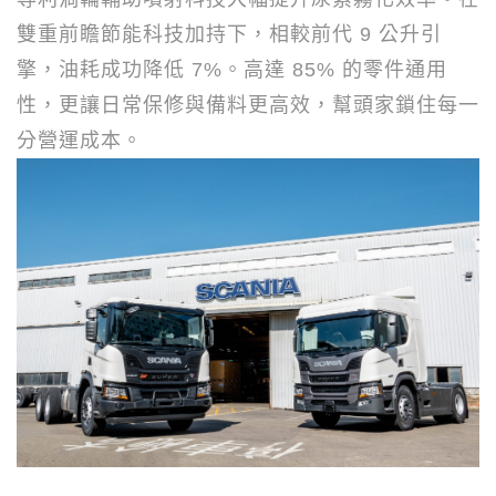
雙重前瞻節能科技加持下，相較前代
9
公升引
擎，油耗成功降低
7%
。高達
85%
的零件通用
性，更讓日常保修與備料更高效，幫頭家鎖住每一
分營運成本。