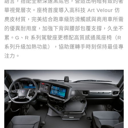
語言，搭配全新深邃黑底色，營造出明暗有致的奢
華視覺層次。座椅首度導入高科技
Art Velour
仿
麂皮材質，完美結合跑車級防滑觸感與商用車所需
的優異耐用度，加強下背與腰部包覆支撐，久坐不
累。
G
、
R
系列駕駛座更標配高質感通風座椅（
R
系列升級加熱功能），協助運轉手時刻保持最佳專
注力。