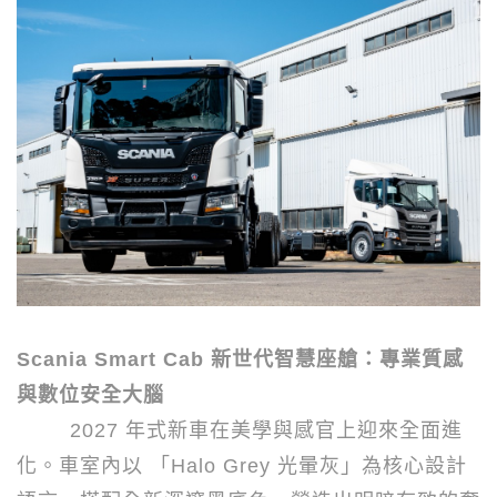
Scania Smart Cab
新世代智慧座艙：專業質感
與數位安全大腦
2027
年式新車在美學與感官上迎來全面進
化。車室內以 「
Halo Grey
光暈灰」為核心設計