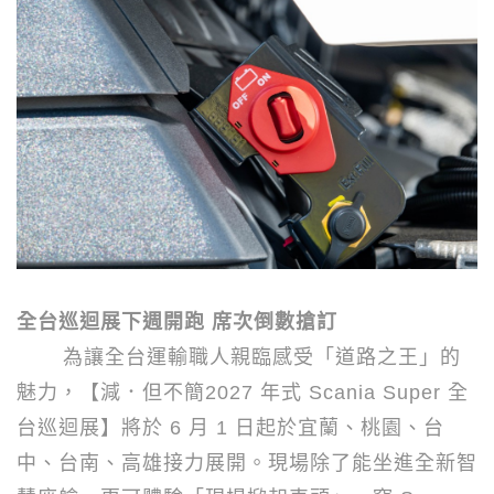
全台巡迴展下週開跑 席次倒數搶訂
為讓全台運輸職人親臨感受「道路之王」的
魅力，【減．但不簡
2027
年式
Scania Super
全
台巡迴展】將於
6
月
1
日起於宜蘭、桃園、台
中、台南、高雄接力展開。現場除了能坐進全新智