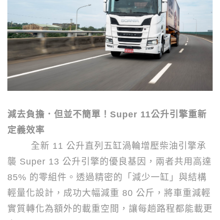
減去負擔．但並不簡單！
Super 11
公升引擎重新
定義效率
全新
11
公升直列五缸渦輪增壓柴油引擎承
襲
Super 13
公升引擎的優良基因，兩者共用高達
85%
的零組件。透過精密的「減少一缸」與結構
輕量化設計，成功大幅減重
80
公斤，將車重減輕
實質轉化為額外的載重空間，讓每趟路程都能載更