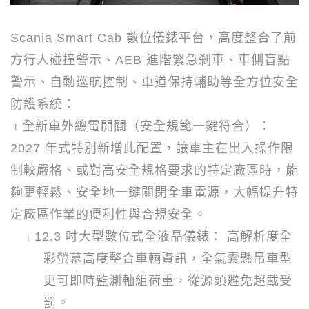
Scania Smart Cab
數位儀錶平台，高度整合了前
方行人碰撞警示、
AEB
進階緊急剎車、車側盲點
警示、自動巡航控制、車道保持輔助等全方位安全
防護系統：
全新車外總電開關（安全規範一鍵符合）：
l
2027
年式特別新增此配置，讓車主在出入操作限
制較嚴格、或對高安全規格要求的特定廠區時，能
夠更輕鬆、安全地一鍵關閉全車電源，大幅提升特
定廠區作業的便利性與合規安全。
12.3
吋大型數位式全液晶儀錶： 高解析度全
l
彩螢幕高度整合車輛資訊，全氣囊懸吊車型
更可即時監測軸組荷重，從源頭避免超載受
罰。