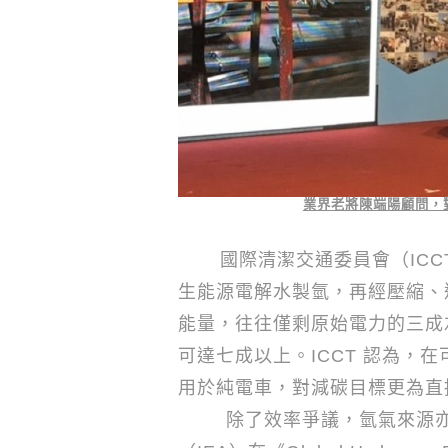
業界老將陳端陽顧問，
國際清潔交通委員會（
ICC
生能源電解水製氫，再經壓縮、
能量，往往僅剩原始電力的三成
可達七成以上。
ICCT
認為，在
用於純電車，對減碳目標更為直
除了效率爭議，氫氣來源亦是