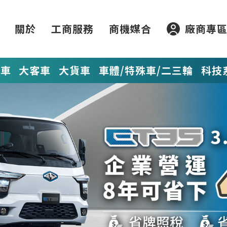
關於
工商服務
商機媒合
廠商專
貨車
大客車
大貨車
車體/特殊車/二三輪
科技