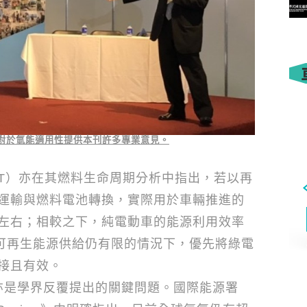
助攻車隊搶進AI/半導體業物流服
務
對於氫能適用性提供本刊許多專業意見。
T
）亦在其燃料生命周期分析中指出，若以再
運輸與燃料電池轉換，實際用於車輛推進的
車體/特殊車/二三輪
左右；相較之下，純電動車的能源利用效率
可再生能源供給仍有限的情況下，優先將綠電
拼最後一哩路 Honda新成立的
公司 Fastport 首輛全電動都會
接且有效。
物流車e-Quad
學界反覆提出的關鍵問題。國際能源署