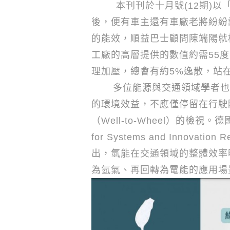
本刊刊於十月號
(12
期
)
以
後，便有車主還有車廠老將紛紛
的能效，順益巴士顧問陳端陽就
小客貨車
工廠的高層提供的數值約需
55
度
理加壓，總會有約
5%
逸散，站
正宗美式皮卡，Ford
演繹「工作×娛樂」
多位能源與交通領域學者也在
精彩人生
的環境效益，不應僅停留在行駛
（
Well-to-Wheel
）的檢視。德
for Systems and Innovation Re
出，氫能在交通領域的整體效率
為氫氣、再回轉為電能的應用場