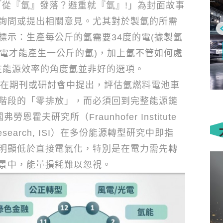
「從『氫』發落？避重就『氫』
!
」為封面故事
詢問或提出相關意見。尤其對於製氫的所需
標示：生產每公斤的氫需要
34
度的電
(
據製氫
小客貨車
電才能產生一公斤的氫
)
，加上氫不管如何處
在能源效率的角度氫並非好的選項。
 Ranger
第三屆「ESG交通運輸永續獎」
 開啟全地形
徵件啟動! 號召交通運輸產業攜
期刊或研討會中提出，評估氫燃料電池車
手實踐ESG，共創永續新典範
階段的「零排放」，而必須回到完整能源鏈
國弗勞恩霍夫研究所（
Fraunhofer Institute
search, ISI
）在多份能源轉型研究中即指
明顯低於直接電氣化，特別是在電力需先轉
景中，能量損耗難以忽視。