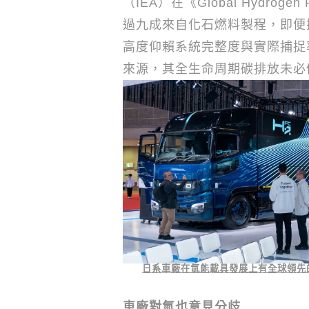
（
IEA
）在《
Global Hydrogen 
過九成來自化石燃料製程，即便
高度仰賴系統完整度與實際捕捉
來源，其全生命周期碳排放未必
日系車廠在氫能載具發展上有全球領先
車廠對氫也意見分歧