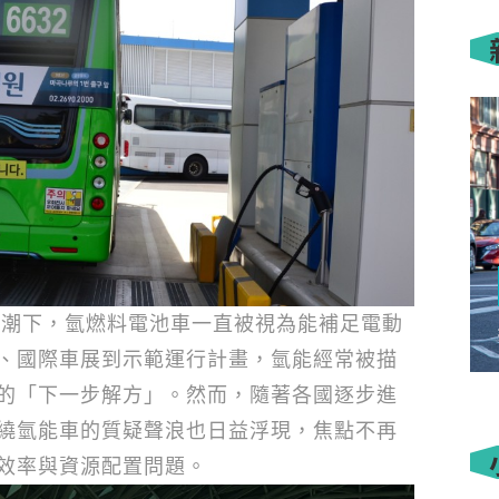
浪潮下，氫燃料電池車一直被視為能補足電動
、國際車展到示範運行計畫，氫能經常被描
的「下一步解方」。然而，隨著各國逐步進
繞氫能車的質疑聲浪也日益浮現，焦點不再
效率與資源配置問題。