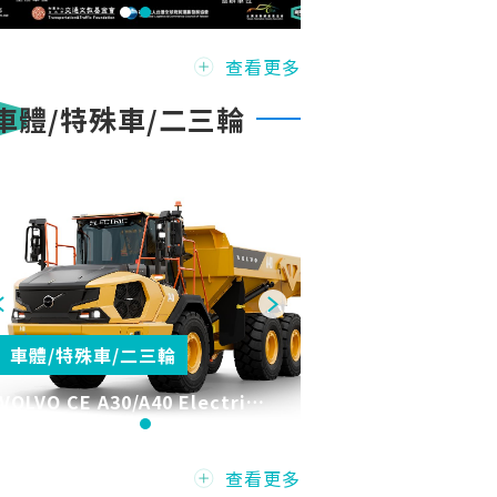
徵件啟動! 號召交通運輸產業攜
手實踐ESG，共創永續新典範
查看更多
車體/特殊車/二三輪
車體/特殊車/二三輪
VOLVO CE A30/A40 Electric
全球首款純電鉸接式卡車正式量
產
查看更多