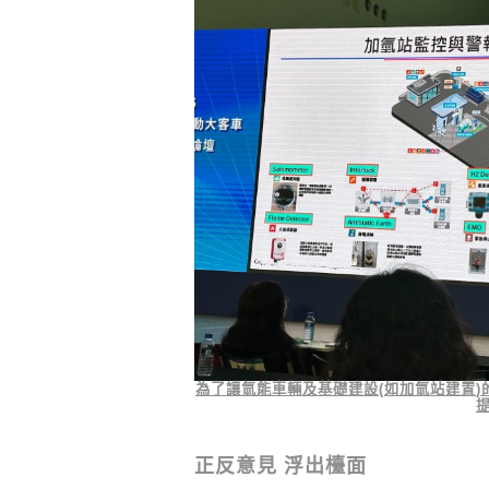
小客車
HYUNDAI CUSTIN
上市 雙色美學與 VIP 頭等座艙升
級，打造高質感尊榮 
擇
為了讓氫能車輛及基礎建設
(
如加氫站建置
)
正反意見 浮出檯面