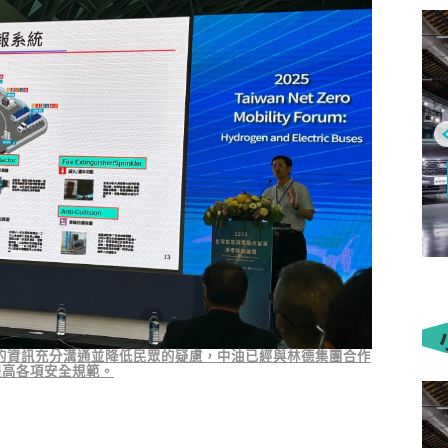
小客車
 Royal 尊榮
PEUGEOT、CITROËN「EN
ROUTE！La Vie en Route｜
MPV 新選
法式日常，即刻啟程」 全車系享
5 年／15 萬公里原廠延長保固
的資訊充分溝通並降低民眾的疑慮，中油已經與林德集團合作
提高各項安全規範。