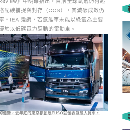
Review
》中明確指出，目前全球氫氣仍有超
搭配碳捕捉與封存（
CCS
），其減碳成效仍
率。
IEA
強調，若氫能車未能以綠氫為主要
優於以低碳電力驅動的電動車。
的優勢，去年底的東京移動展
FUSO
就發表氫能大貨車。