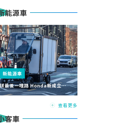
新能源車
新能源車
拼最後一哩路 Honda新成立的
公司 Fastport 首輛全電動都會
物流車e-Quad
查看更多
小客車