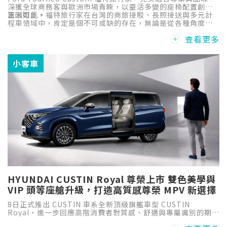
深獲全球商務客與歐洲市場青睞，以靈活多變的座椅配置創造
無限可能。
正因如此，福特旅行家在台灣的商旅接駁、長照接送與多元計
程車領域中，肯定是個不可或缺的存在，無論是從各種角度，
包括車輛可靠度、移動舒適性，抑或是專業改裝的適配性、駕
查看更多
駛使用口碑...都擁有極佳的評價，ChatCV商用車談團隊特地專
訪了人稱「大李哥」的台灣福祉汽車總經理李博銓，來跟我們
分享Ford Tourneo Custom福特旅行家談談這堪稱完美的稱
小客車
職夥伴。
HYUNDAI CUSTIN Royal 尊榮上市 雙色美學與
VIP 頭等座艙升級，打造高質感尊榮 MPV 新選擇
8日正式推出 CUSTIN 車系全新頂級旗艦車型 CUSTIN
Royal，進一步回應高階消費者對質感、舒適與專屬識別的期
待，為台灣高質感尊榮 MPV 市場帶來全新選擇。CUSTIN