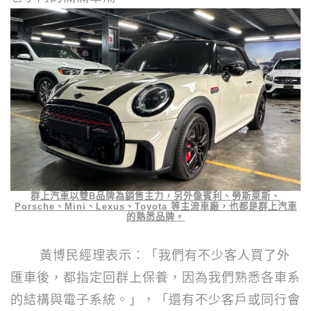
群上汽車以雙
B
品牌為銷售主力，另外像賓利、勞斯萊斯、
Porsche
、
Mini
、
Lexus
、
Toyota
等主流車廠，也都是群上汽車
的熟悉品牌。
黃博民經理表示：「我們有不少客人買了外
匯車後，都指定回群上保養，因為我們熟悉各車系
的結構與電子系統。」，「還有不少客戶或同行會