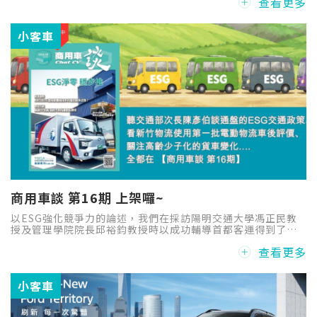
查看更多
Royal 享政府舊換新補助最高 10 萬元後，153.9 萬元起入主。
小客車
商用車談 第16期 上架囉~
以ESG強化競爭力的論述，我們在採訪陽明交通大學馮正民教
授及管理學院院長邱裕鈞教授時以成功輔導首都客運得到了最
佳解析，但或許有些商用車主們會說這是學者的觀點，為了驗
查看更多
證這理論，小編們還特別採訪了新竹物流及啟盛交通，讓他們
因實踐ESG而獲益的事實，提供運輸車隊參考。
小客車