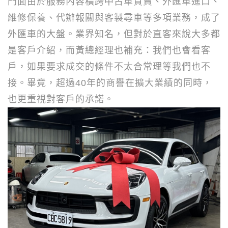
門面由於服務內容橫跨中古車買賣、外匯車進口、
維修保養、代辦報關與客製尋車等多項業務，成了
外匯車的大盤。業界知名，但對於直客來說大多都
是客戶介紹，而黃總經理也補充：我們也會看客
戶，如果要求成交的條件不太合常理等我們也不
接。畢竟，超過
40
年的商譽在擴大業績的同時，
也更重視對客戶的承諾。