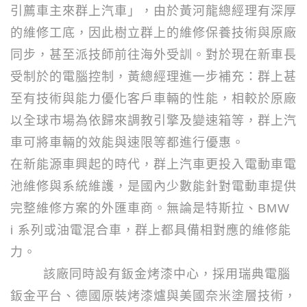
引薦車主來群上汽車」，由於黃河龍總經理有深厚
的維修工底，因此樹立群上的維修保養技術與原廠
同步，甚至派技師前往海外受訓。對於現在新車長
受制於的電腦控制，黃總經理進一步補充：群上甚
至有技術與能力優化客戶車輛的性能，相較於原廠
以全球市場為依歸來調教引擎及變速箱等，群上汽
車可將車輛的效能與速限等都進行優惠。
在新能源車興起的時代，群上汽車更投入電動車電
池維修與系統維護，是國內少數能針對電動車提供
完整維修方案的外匯車商。無論是特斯拉、
BMW
i
系列或油電混合車，群上都具備相對應的維修能
力。
該廠同時設有鈑金烤漆中心，採用瑞典電腦
鈑金平台、德國原裝烤漆爐與美國奈米塗層技術，