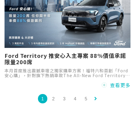
Ford Territory 推安心入主專案 88%價值承諾
限量200席
本月首度推出震撼車壇之獨家購車方案！福特六和首創「Ford
安心購」，針對旗下熱銷車款The All-New Ford Territory量
身打造限量200席任你開半年，車價88%保證購回的破天荒承
查看更多
諾，寫下業界價值保障新高標。
keyboard_arrow_right
1
2
3
4
5