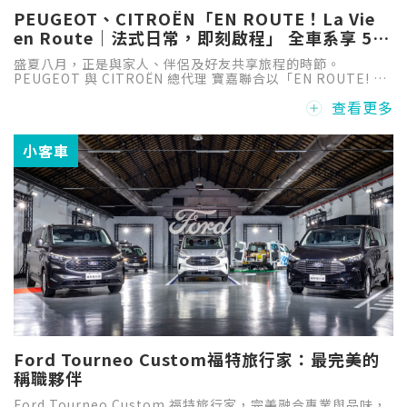
PEUGEOT、CITROËN「EN ROUTE！La Vie
en Route｜法式日常，即刻啟程」 全車系享 5
年／15 萬公里原廠延長保固
盛夏八月，正是與家人、伴侶及好友共享旅程的時節。
PEUGEOT 與 CITROËN 總代理 寶嘉聯合以「EN ROUTE! La
Vie en Route｜法式日常，即刻啟程」為主題，推出 8 月限時
查看更多
購車禮遇，邀請消費者從一場試乘開始，感受源自法國的設計
美學、駕馭樂趣與自在生活態度，開啟屬於自己的下一段法式
旅程。
小客車
Ford Tourneo Custom福特旅行家：最完美的
稱職夥伴
Ford Tourneo Custom 福特旅行家，完美融合專業與品味，