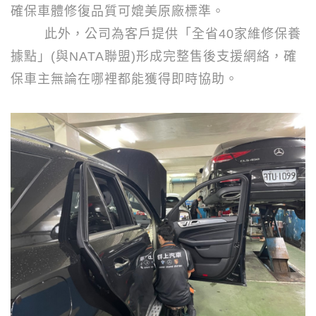
確保車體修復品質可媲美原廠標準。
此外，公司為客戶提供「全省
40
家維修保養
據點」
(
與
NATA
聯盟
)
形成完整售後支援網絡，確
保車主無論在哪裡都能獲得即時協助。