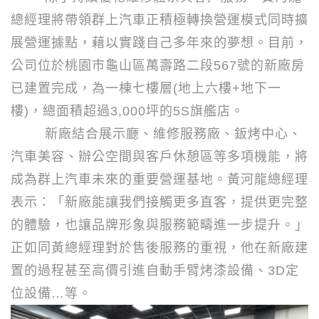
總經理將帶領群上汽車正積極轉換營運模式同時擴
展營運據點，藉以實踐自己多年來的夢想。目前，
公司位於桃園市龜山區萬壽路二段
567
號的新廠房
已建置完成，為一棟七樓層
(
地上六樓
+
地下一
樓
)
，總面積超過
3,000
坪的
5S
旗艦店。
新廠結合展示廳、維修服務廠、鈑烤中心、
汽車美容、辦公空間與客戶休憩區等多項機能，將
成為群上汽車未來的重要營運基地。黃河龍總經理
表示：「新廠能讓我們接觸更多直客，提供更完整
的體驗，也讓品牌形象與服務範疇進一步提升。」
正如同黃總經理對於售後服務的重視，他在新廠建
置的過程甚至高價引進自動手臂烤漆設備、
3D
定
位設備
…
等。