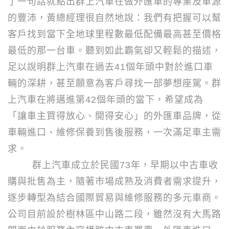
了一句話就點出群上汽車在做外匯車的專業及車源
的豐沛，黃總經理很自然地說：我們有把握可以幫
客戶找到當下全地球里程數最低配備最高甚至價格
最低的那一台車。聽到如此霸氣卻又輕鬆的描述，
足以說明群上汽車在過去
41
個年頭中對於進口車
輛的深耕，甚至願意為客戶尋找一部夢想座駕。群
上汽車在將邁進第
42
個年頭的當下，希望成為
「讓車主買得放心、開得安心」的外匯車品牌，從
車輛進口、維修保養到售後服務，一次滿足車主需
求。
群上汽車成立於民國
73
年，早期以中古車收
購與批售為主，隨著市場成熟及消費者需求提升，
逐步轉型為結合國際貿易與維修服務的多元車商。
公司目前設於樹林區中山路二段，雖然沒有大馬路