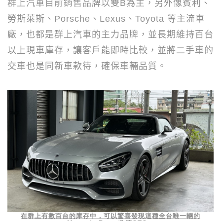
群上汽車目前銷售品牌以雙
B
為主，另外像賓利、
勞斯萊斯、
Porsche
、
Lexus
、
Toyota
等主流車
廠，也都是群上汽車的主力品牌，並長期維持百台
以上現車庫存，讓客戶能即時比較，並將二手車的
交車也是同新車款待，確保車輛品質。
在群上有數百台的庫存中，可以驚喜發現這種全台唯一輛的