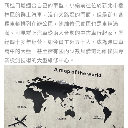
商進口最適合自己的車型，小編前往位於新北市樹
林區的群上汽車，沒有大路邊的門面，但是卻有各
種車輛排列在辦公區，連維修保養區也是車輛滿
滿。可見群上汽車從兩人合夥的中古車行起家，歷
經四十多年經營，如今員工近五十人，成為進口車
商中的大盤，甚至擁有國內少數具備電池維修與專
業檢測技術的大型維修中心。