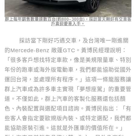
群上每年銷售數量達數百台
(
約
800~300
台
)
，採訪當天剛好有交車客
戶喜迎愛車入手。
採訪當下剛好巧遇交車，及台灣唯一剛進關
的
Mercede-Benz
敞篷
GTC
。黃博民經理說明：
「很多客戶想找特定車款，像是美規限量車、特別
年份的跑車或海外版電動車，我們都能協助從國外
運回台灣，並處理所有程序。」這項一條龍服務讓
群上汽車成為許多車主實現「夢想座駕」的重要管
道。不僅如此，群上汽車的客製化服務還包括顏
色、內裝配置與選配項目諮詢。黃博民指出：「有
些客人會指定要歐規版內裝、或特定選配，我們都
能協助原裝引進。這就是外匯車的價值所在。」