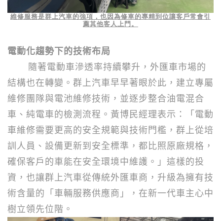
維修服務是群上汽車的強項，也因為修車的專精到位讓客戶常會引
薦其他客人上門。
電動化趨勢下的技術布局
隨著電動車滲透率持續攀升，外匯車市場的
結構也在轉變。群上汽車早早著眼於此，建立專屬
維修團隊與電池維修技術，並逐步整合油電混合
車、純電車的檢測流程。
黃博民經理表示：「電動
車維修需要更高的安全規範與技術門檻，群上從培
訓人員、設備更新到安全標準，都比照原廠規格，
確保客戶的車能在安全環境中維護。」這樣的投
資，也讓群上汽車從傳統外匯車商，升級為擁有技
術含量的「車輛服務供應商」，在新一代車主心中
樹立領先位階。