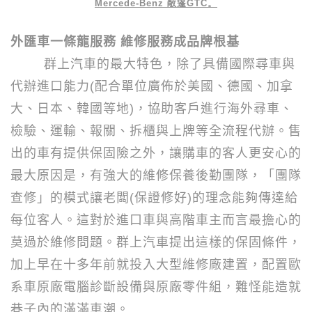
Mercede-Benz
敞篷
GTC
。
外匯車一條龍服務 維修服務成品牌根基
群上汽車的最大特色，除了具備國際尋車與
代辦進口能力
(
配合單位廣佈於美國、德國、加拿
大、日本、韓國等地
)
，協助客戶進行海外尋車、
檢驗、運輸、報關、拆櫃與上牌等全流程代辦。售
出的車有提供保固險之外，讓購車的客人更安心的
最大原因是，有強大的維修保養後勤團隊，「團隊
查修」的模式讓老闆
(
保證修好
)
的理念能夠傳達給
每位客人。這對於進口車與高階車主而言最擔心的
莫過於維修問題。群上汽車提出這樣的保固條件，
加上早在十多年前就投入大型維修廠建置，配置歐
系車原廠電腦診斷設備與原廠零件組，難怪能造就
巷子內的滿滿車潮。